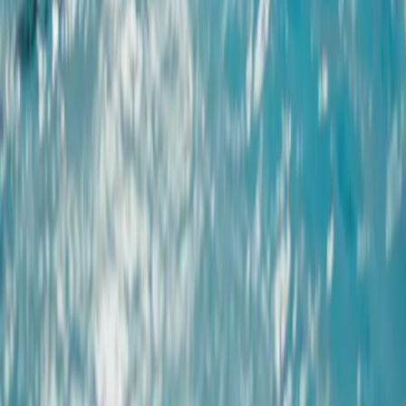
2026
10
Półkolonia
sierpnia
ul. Ułanów
999-
rolkarska -
2026
–
Szczeg
—
3, 31-450,
Wszyscy
1099
Kraków -
14
→
Kraków
zł
turnus 6
sierpnia
2026
17
Półkolonia
sierpnia
ul. Ułanów
999-
rolkarska -
2026
–
Szczeg
—
3, 31-450,
Wszyscy
1099
Kraków -
21
→
Kraków
zł
turnus 7
sierpnia
2026
17
Półkolonia
sierpnia
ul. Ułanów
999-
Multisport
2026
–
Szczeg
—
3, 31-450,
Wszyscy
1099
Kraków -
21
→
Kraków
zł
turnus 6
sierpnia
2026
17
Półkolonia
sierpnia
ul. Ułanów
1399-
Wakacyjna
2026
–
Szczeg
—
3, 31-450,
Wszyscy
1499
Ekspedycja -
21
→
Kraków
zł
turnus 1
sierpnia