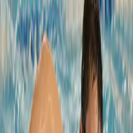
Półkolonia Wakacyjna Ekspedycja - turnus 1
17 sierpnia 2026
– 21 sierpnia 2026
ul. Ułanów 3, 31-450, Kraków
1399-1499 zł
Półkolonia pływacko-rowerowa - Kraków - turnus 4
17 sierpnia 2026
– 21 sierpnia 2026
ul. Ułanów 3, 31-450, Kraków
999-1099 zł
Półkolonia rolkarska - Kraków - turnus 8
24 sierpnia 2026
– 28 sierpnia 2026
ul. Ułanów 3, 31-450, Kraków
999-1099 zł
Półkolonia Wakacyjna Ekspedycja - turnus 2
24 sierpnia 2026
– 28 sierpnia 2026
ul. Ułanów 3, 31-450, Kraków
1399-1499 zł
Półkolonia pływacko-rowerowa - Kraków - turnus 5