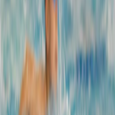
Półkolonia wakeboardowa - Bagry - turnus 2
3 sierpnia 2026
– 7 sierpnia 2026
ul. Grochowa 19, 30-731, Kraków
1299-1399 zł
Półkolonia rolkarska - Kraków - turnus 5
3 sierpnia 2026
– 7 sierpnia 2026
ul. Ułanów 3, 31-450, Kraków
999-1099 zł
Półkolonia wodna przygoda - Bagry - turnus 2
3 sierpnia 2026
– 7 sierpnia 2026
ul. Grochowa 19, 30-731, Kraków
1099-1199 zł
Półkolonia narciarska - Kraków - turnus 2
3 sierpnia 2026
– 7 sierpnia 2026
ul. Ułanów 3, 31-450, Kraków
1299-1399 zł
Półkolonia pływacko-rowerowa - Kraków - turnus 3