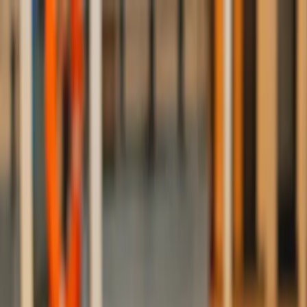
Nie
Siedź
W
Domu
PROSPORT Majchrowicz & Majchrowicz Sp. z o.o.
Półkolonia Multisport Kraków
- turnus 5
Sport i ruch
Zdjęcie poglądowe, wygenerowane przez AI
Termin:
10 sierpnia 2026 – 14 sierpnia 2026
Cena:
999-1099 zł
Adres:
ul. Ułanów 3, 31-450, Kraków
Dzielnica:
Prądnik Czerwony
Multisportowe półkolonie z wieloma dyscyplinami sportowymi.
Dzieci próbują gier zespołowych, basenu, rolek, roweru i
aktywności sprawnościowych.