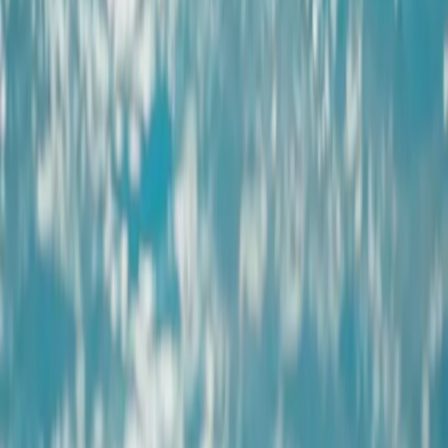
2026
17
Półkolonia
sierpnia
pływacko-
ul. Ułanów
999-
2026
–
Szczeg
rowerowa -
—
3, 31-450,
Wszyscy
1099
21
→
Kraków -
Kraków
zł
sierpnia
turnus 4
2026
24
Półkolonia
sierpnia
ul. Ułanów
999-
rolkarska -
2026
–
Szczeg
—
3, 31-450,
Wszyscy
1099
Kraków -
28
→
Kraków
zł
turnus 8
sierpnia
2026
24
Półkolonia
sierpnia
ul. Ułanów
1399-
Wakacyjna
2026
–
Szczeg
—
3, 31-450,
Wszyscy
1499
Ekspedycja -
28
→
Kraków
zł
turnus 2
sierpnia
2026
24
Półkolonia
sierpnia
pływacko-
ul. Ułanów
999-
2026
–
Szczeg
rowerowa -
—
3, 31-450,
Wszyscy
1099
28
→
Kraków -
Kraków
zł
sierpnia