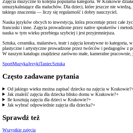
Zajęcia muzyczne to kolejna popularna kategoria. W Krakowie dział
umuzykalniające dla maluchów. Dla dzieci, które jeszcze nie wiedzą,
takiego znaczenia — liczy się regularność i dobry nauczyciel.
Nauka języków obcych to inwestycja, która procentuje przez całe życ
francuski i inne. Zajęcia prowadzone przez native speakerów i met
nauka w tym wieku przebiega szybciej i jest przyjemniejsza.
Sztuka, ceramika, malarstwo, teatr i zajęcia kreatywne to kategoria,
plastyczne i artystyczne prowadzone przez twórców i pedagogów z 
W naszym katalogu znajdziesz zarówno małe, kameralne pracownie, j
Sport
Muzyka
Języki
Taniec
Sztuka
Często zadawane pytania
Od jakiego wieku można zapisać dziecko na zajęcia w Krakowie?
Jak znaleźć zajęcia dla dziecka blisko domu w Krakowie?
+
Ile kosztują zajęcia dla dzieci w Krakowie?
+
Jak wybrać odpowiednie zajęcia dla dziecka?
+
Sprawdź też
Wszystkie zajęcia