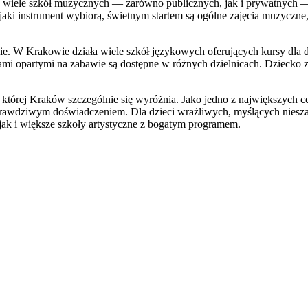
a wiele szkół muzycznych — zarówno publicznych, jak i prywatnych — 
 jaki instrument wybiorą, świetnym startem są ogólne zajęcia muzyczne
ie. W Krakowie działa wiele szkół językowych oferujących kursy dla d
odami opartymi na zabawie są dostępne w różnych dzielnicach. Dzieck
 w której Kraków szczególnie się wyróżnia. Jako jedno z największych 
prawdziwym doświadczeniem. Dla dzieci wrażliwych, myślących niesza
ak i większe szkoły artystyczne z bogatym programem.
+