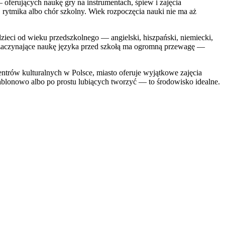
oferujących naukę gry na instrumentach, śpiew i zajęcia
, rytmika albo chór szkolny. Wiek rozpoczęcia nauki nie ma aż
zieci od wieku przedszkolnego — angielski, hiszpański, niemiecki,
o zaczynające naukę języka przed szkołą ma ogromną przewagę —
centrów kulturalnych w Polsce, miasto oferuje wyjątkowe zajęcia
blonowo albo po prostu lubiących tworzyć — to środowisko idealne.