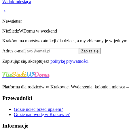
Widok miesiąca
Newsletter
NieSiedzWDomu w weekend
Kraków ma mnóstwo atrakcji dla dzieci, a my zbieramy je w jednym 
Adres e-mail
Zapisz się
Zapisując się, akceptujesz
politykę prywatności
.
Nie
Siedź
W
Domu
Platforma dla rodziców w Krakowie. Wydarzenia, kolonie i miejsca
Przewodniki
Gdzie uciec przed upałem?
Gdzie nad wodę w Krakowie?
Informacje