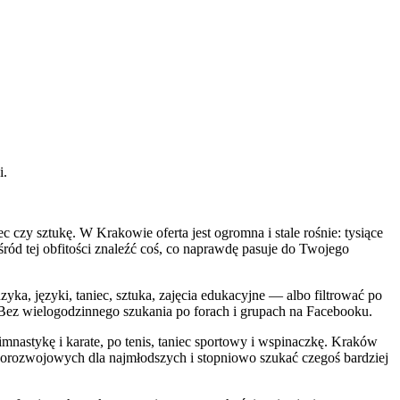
i.
c czy sztukę. W Krakowie oferta jest ogromna i stale rośnie: tysiące
śród tej obfitości znaleźć coś, co naprawdę pasuje do Twojego
a, języki, taniec, sztuka, zajęcia edukacyjne — albo filtrować po
u. Bez wielogodzinnego szukania po forach i grupach na Facebooku.
imnastykę i karate, po tenis, taniec sportowy i wspinaczkę. Kraków
ólnorozwojowych dla najmłodszych i stopniowo szukać czegoś bardziej