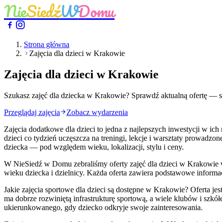
Nie
Siedź
W
Domu
Strona główna
Zajęcia dla dzieci w Krakowie
Zajęcia dla dzieci w Krakowie
Szukasz zajęć dla dziecka w Krakowie? Sprawdź aktualną ofertę — spo
Przeglądaj zajęcia
Zobacz wydarzenia
Zajęcia dodatkowe dla dzieci to jedna z najlepszych inwestycji w ich 
dzieci co tydzień uczęszcza na treningi, lekcje i warsztaty prowadzo
dziecka — pod względem wieku, lokalizacji, stylu i ceny.
W NieSiedź w Domu zebraliśmy oferty zajęć dla dzieci w Krakowie w 
wieku dziecka i dzielnicy. Każda oferta zawiera podstawowe informac
Jakie zajęcia sportowe dla dzieci są dostępne w Krakowie? Oferta je
ma dobrze rozwiniętą infrastrukturę sportową, a wiele klubów i szkó
ukierunkowanego, gdy dziecko odkryje swoje zainteresowania.