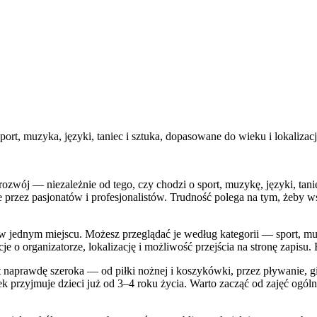
rt, muzyka, języki, taniec i sztuka, dopasowane do wieku i lokalizacj
rozwój — niezależnie od tego, czy chodzi o sport, muzykę, języki, tanie
ne przez pasjonatów i profesjonalistów. Trudność polega na tym, żeby w
jednym miejscu. Możesz przeglądać je według kategorii — sport, muzyk
je o organizatorze, lokalizację i możliwość przejścia na stronę zapis
st naprawdę szeroka — od piłki nożnej i koszykówki, przez pływanie, g
łek przyjmuje dzieci już od 3–4 roku życia. Warto zacząć od zajęć og