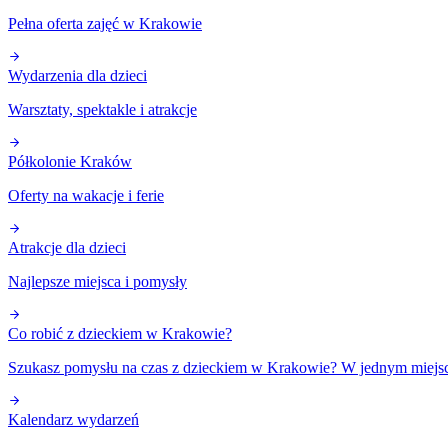
Pełna oferta zajęć w Krakowie
Wydarzenia dla dzieci
Warsztaty, spektakle i atrakcje
Półkolonie Kraków
Oferty na wakacje i ferie
Atrakcje dla dzieci
Najlepsze miejsca i pomysły
Co robić z dzieckiem w Krakowie?
Szukasz pomysłu na czas z dzieckiem w Krakowie? W jednym miejscu 
Kalendarz wydarzeń